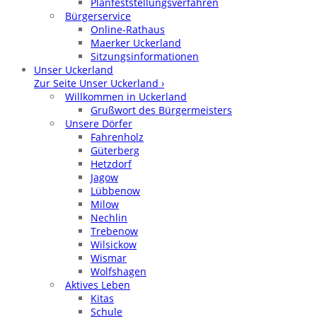
Planfeststellungsverfahren
Bürgerservice
Online-Rathaus
Maerker Uckerland
Sitzungsinformationen
Unser Uckerland
Zur Seite Unser Uckerland ›
Willkommen in Uckerland
Grußwort des Bürgermeisters
Unsere Dörfer
Fahrenholz
Güterberg
Hetzdorf
Jagow
Lübbenow
Milow
Nechlin
Trebenow
Wilsickow
Wismar
Wolfshagen
Aktives Leben
Kitas
Schule