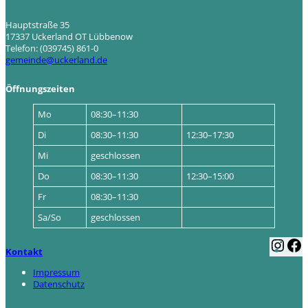
Hauptstraße 35
17337 Uckerland OT Lübbenow
Telefon: (039745) 861-0
gemeinde@uckerland.de
Öffnungszeiten
Mo
08:30–11:30
Di
08:30–11:30
12:30–17:30
Mi
geschlossen
Do
08:30–11:30
12:30–15:00
Fr
08:30–11:30
Sa/So
geschlossen
I
F
Kontakt
n
a
s
c
Impressum
t
e
Datenschutz
a
b
g
o