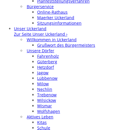
Planfeststellungsverfahren
Bürgerservice
Online-Rathaus
Maerker Uckerland
Sitzungsinformationen
Unser Uckerland
Zur Seite Unser Uckerland ›
Willkommen in Uckerland
Grußwort des Bürgermeisters
Unsere Dörfer
Fahrenholz
Güterberg
Hetzdorf
Jagow
Lübbenow
Milow
Nechlin
Trebenow
Wilsickow
Wismar
Wolfshagen
Aktives Leben
Kitas
Schule