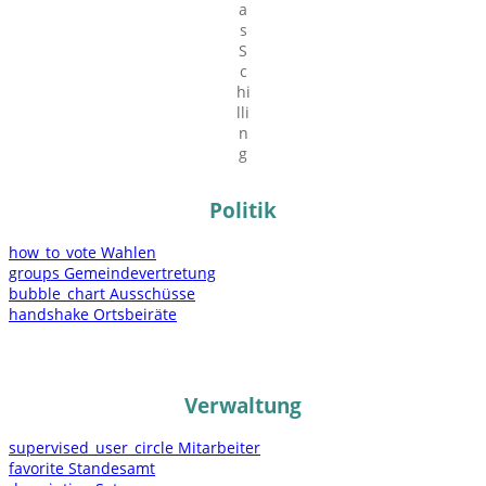
a
s
S
c
hi
lli
n
g
Politik
how_to_vote
Wahlen
groups
Gemeindevertretung
bubble_chart
Ausschüsse
handshake
Ortsbeiräte
Verwaltung
supervised_user_circle
Mitarbeiter
favorite
Standesamt