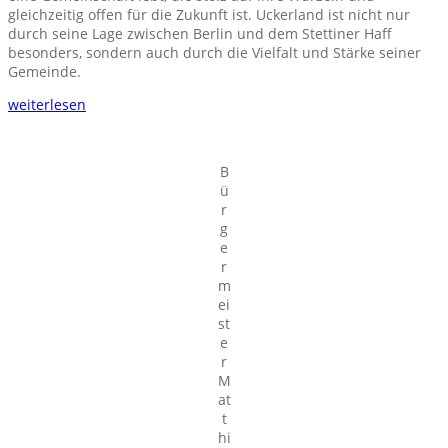
gleichzeitig offen für die Zukunft ist. Uckerland ist nicht nur
durch seine Lage zwischen Berlin und dem Stettiner Haff
besonders, sondern auch durch die Vielfalt und Stärke seiner
Gemeinde.
weiterlesen
B
ü
r
g
e
r
m
ei
st
e
r
M
at
t
hi