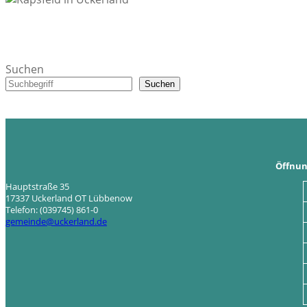
Suchen
Suchen
Öffnun
Hauptstraße 35
17337 Uckerland OT Lübbenow
Telefon: (039745) 861-0
gemeinde@uckerland.de