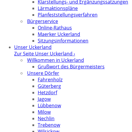
Klarstellungs- und Ergänzungssatzungen
Lärmaktionspläne
Planfeststellungsverfahren
Bürgerservice
Online-Rathaus
Maerker Uckerland
Sitzungsinformationen
Unser Uckerland
Zur Seite Unser Uckerland ›
Willkommen in Uckerland
Grußwort des Bürgermeisters
Unsere Dörfer
Fahrenholz
Güterberg
Hetzdorf
Jagow
Lübbenow
Milow
Nechlin
Trebenow
Wilsickow