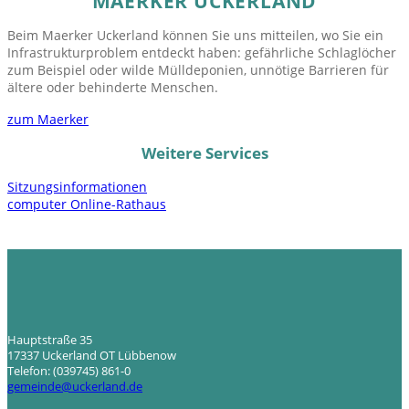
MAERKER UCKERLAND
Beim Maerker Uckerland können Sie uns mitteilen, wo Sie ein
Infrastrukturproblem entdeckt haben: gefährliche Schlaglöcher
zum Beispiel oder wilde Mülldeponien, unnötige Barrieren für
ältere oder behinderte Menschen.
zum Maerker
Weitere Services
Sitzungsinformationen
computer
Online-Rathaus
Hauptstraße 35
17337 Uckerland OT Lübbenow
Telefon: (039745) 861-0
gemeinde@uckerland.de