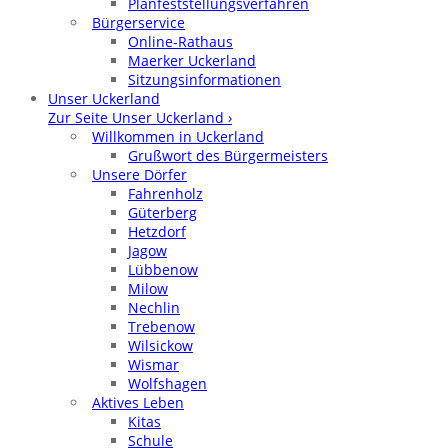
Planfeststellungsverfahren
Bürgerservice
Online-Rathaus
Maerker Uckerland
Sitzungsinformationen
Unser Uckerland
Zur Seite Unser Uckerland ›
Willkommen in Uckerland
Grußwort des Bürgermeisters
Unsere Dörfer
Fahrenholz
Güterberg
Hetzdorf
Jagow
Lübbenow
Milow
Nechlin
Trebenow
Wilsickow
Wismar
Wolfshagen
Aktives Leben
Kitas
Schule