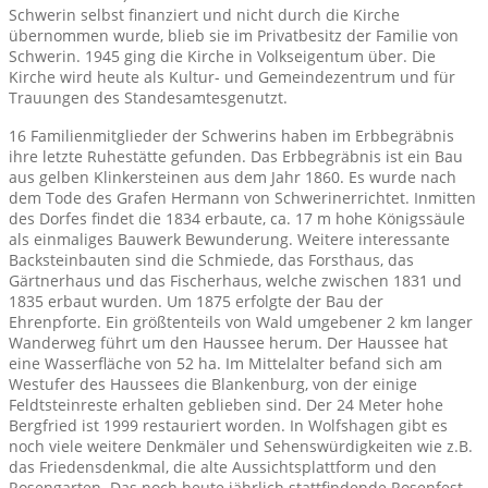
Schwerin selbst finanziert und nicht durch die Kirche
übernommen wurde, blieb sie im Privatbesitz der Familie von
Schwerin. 1945 ging die Kirche in Volkseigentum über. Die
Kirche wird heute als Kultur- und Gemeindezentrum und für
Trauungen des Standesamtesgenutzt.
16 Familienmitglieder der Schwerins haben im Erbbegräbnis
ihre letzte Ruhestätte gefunden. Das Erbbegräbnis ist ein Bau
aus gelben Klinkersteinen aus dem Jahr 1860. Es wurde nach
dem Tode des Grafen Hermann von Schwerinerrichtet. Inmitten
des Dorfes findet die 1834 erbaute, ca. 17 m hohe Königssäule
als einmaliges Bauwerk Bewunderung. Weitere interessante
Backsteinbauten sind die Schmiede, das Forsthaus, das
Gärtnerhaus und das Fischerhaus, welche zwischen 1831 und
1835 erbaut wurden. Um 1875 erfolgte der Bau der
Ehrenpforte. Ein größtenteils von Wald umgebener 2 km langer
Wanderweg führt um den Haussee herum. Der Haussee hat
eine Wasserfläche von 52 ha. Im Mittelalter befand sich am
Westufer des Haussees die Blankenburg, von der einige
Feldtsteinreste erhalten geblieben sind. Der 24 Meter hohe
Bergfried ist 1999 restauriert worden. In Wolfshagen gibt es
noch viele weitere Denkmäler und Sehenswürdigkeiten wie z.B.
das Friedensdenkmal, die alte Aussichtsplattform und den
Rosengarten. Das noch heute jährlich stattfindende Rosenfest