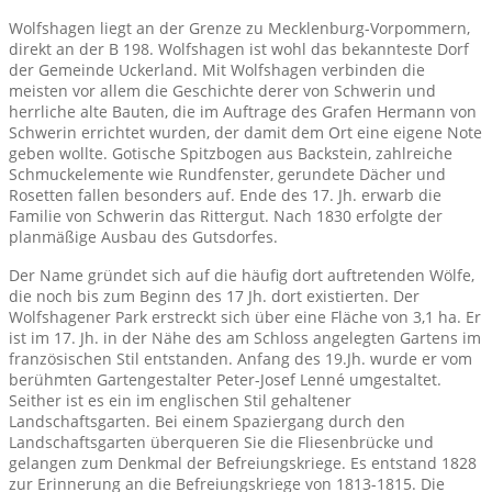
Wolfshagen liegt an der Grenze zu Mecklenburg-Vorpommern,
direkt an der B 198. Wolfshagen ist wohl das bekannteste Dorf
der Gemeinde Uckerland. Mit Wolfshagen verbinden die
meisten vor allem die Geschichte derer von Schwerin und
herrliche alte Bauten, die im Auftrage des Grafen Hermann von
Schwerin errichtet wurden, der damit dem Ort eine eigene Note
geben wollte. Gotische Spitzbogen aus Backstein, zahlreiche
Schmuckelemente wie Rundfenster, gerundete Dächer und
Rosetten fallen besonders auf. Ende des 17. Jh. erwarb die
Familie von Schwerin das Rittergut. Nach 1830 erfolgte der
planmäßige Ausbau des Gutsdorfes.
Der Name gründet sich auf die häufig dort auftretenden Wölfe,
die noch bis zum Beginn des 17 Jh. dort existierten. Der
Wolfshagener Park erstreckt sich über eine Fläche von 3,1 ha. Er
ist im 17. Jh. in der Nähe des am Schloss angelegten Gartens im
französischen Stil entstanden. Anfang des 19.Jh. wurde er vom
berühmten Gartengestalter Peter-Josef Lenné umgestaltet.
Seither ist es ein im englischen Stil gehaltener
Landschaftsgarten. Bei einem Spaziergang durch den
Landschaftsgarten überqueren Sie die Fliesenbrücke und
gelangen zum Denkmal der Befreiungskriege. Es entstand 1828
zur Erinnerung an die Befreiungskriege von 1813-1815. Die