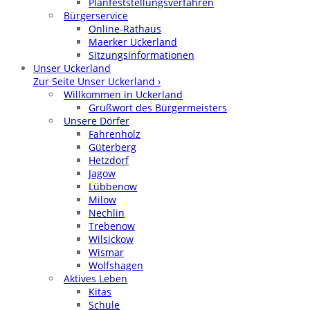
Planfeststellungsverfahren
Bürgerservice
Online-Rathaus
Maerker Uckerland
Sitzungsinformationen
Unser Uckerland
Zur Seite Unser Uckerland ›
Willkommen in Uckerland
Grußwort des Bürgermeisters
Unsere Dörfer
Fahrenholz
Güterberg
Hetzdorf
Jagow
Lübbenow
Milow
Nechlin
Trebenow
Wilsickow
Wismar
Wolfshagen
Aktives Leben
Kitas
Schule