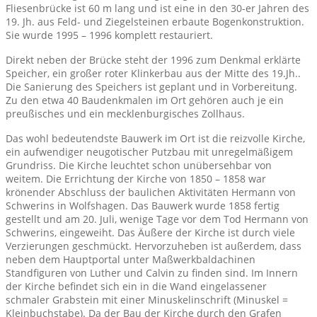
Fliesenbrücke ist 60 m lang und ist eine in den 30-er Jahren des
19. Jh. aus Feld- und Ziegelsteinen erbaute Bogenkonstruktion.
Sie wurde 1995 – 1996 komplett restauriert.
Direkt neben der Brücke steht der 1996 zum Denkmal erklärte
Speicher, ein großer roter Klinkerbau aus der Mitte des 19.Jh..
Die Sanierung des Speichers ist geplant und in Vorbereitung.
Zu den etwa 40 Baudenkmalen im Ort gehören auch je ein
preußisches und ein mecklenburgisches Zollhaus.
Das wohl bedeutendste Bauwerk im Ort ist die reizvolle Kirche,
ein aufwendiger neugotischer Putzbau mit unregelmäßigem
Grundriss. Die Kirche leuchtet schon unübersehbar von
weitem. Die Errichtung der Kirche von 1850 – 1858 war
krönender Abschluss der baulichen Aktivitäten Hermann von
Schwerins in Wolfshagen. Das Bauwerk wurde 1858 fertig
gestellt und am 20. Juli, wenige Tage vor dem Tod Hermann von
Schwerins, eingeweiht. Das Äußere der Kirche ist durch viele
Verzierungen geschmückt. Hervorzuheben ist außerdem, dass
neben dem Hauptportal unter Maßwerkbaldachinen
Standfiguren von Luther und Calvin zu finden sind. Im Innern
der Kirche befindet sich ein in die Wand eingelassener
schmaler Grabstein mit einer Minuskelinschrift (Minuskel =
Kleinbuchstabe). Da der Bau der Kirche durch den Grafen