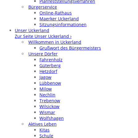
Planfeststellungsverfahren
Bürgerservice
Online-Rathaus
Maerker Uckerland
Sitzungsinformationen
Unser Uckerland
Zur Seite Unser Uckerland ›
Willkommen in Uckerland
Grußwort des Bürgermeisters
Unsere Dörfer
Fahrenholz
Güterberg
Hetzdorf
Jagow
Lübbenow
Milow
Nechlin
Trebenow
Wilsickow
Wismar
Wolfshagen
Aktives Leben
Kitas
Schule