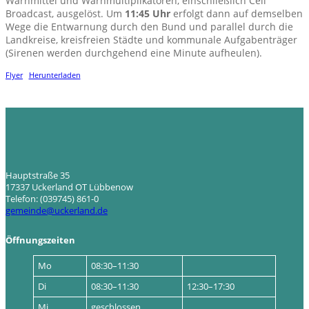
Warnmittel und Warnmultiplikatoren, einschließlich Cell
Broadcast, ausgelöst. Um
11:45 Uhr
erfolgt dann auf demselben
Wege die Entwarnung durch den Bund und parallel durch die
Landkreise, kreisfreien Städte und kommunale Aufgabenträger
(Sirenen werden durchgehend eine Minute aufheulen).
Flyer
Herunterladen
Hauptstraße 35
17337 Uckerland OT Lübbenow
Telefon: (039745) 861-0
gemeinde@uckerland.de
Öffnungszeiten
Mo
08:30–11:30
Di
08:30–11:30
12:30–17:30
Mi
geschlossen