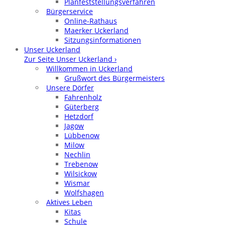
Planfeststellungsverfahren
Bürgerservice
Online-Rathaus
Maerker Uckerland
Sitzungsinformationen
Unser Uckerland
Zur Seite Unser Uckerland ›
Willkommen in Uckerland
Grußwort des Bürgermeisters
Unsere Dörfer
Fahrenholz
Güterberg
Hetzdorf
Jagow
Lübbenow
Milow
Nechlin
Trebenow
Wilsickow
Wismar
Wolfshagen
Aktives Leben
Kitas
Schule