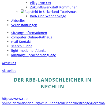
Pflege vor Ort
Zukunftswerkstatt Kommunen
Tourismus
Rad- und Wanderwege
Aktuelles
Veranstaltungen
Sitzungsinformationen
computer
Online-Rathaus
mail
Kontakt
search
Suche
light_mode
hell/dunkel
language
Sprache/Language
Aktuelles
Aktuelles
DER RBB-LANDSCHLEICHER IN
NECHLIN
https://www.rbb-
online.de/brandenburgaktuell/landschleicher/beitraege/uckerma