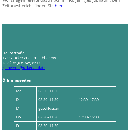
Wolfshagen feierte dazu noch ihr 95. jähriges Jubiläum. Den
Zeitungsbericht finden Sie
hier
.
Hauptstraße 35
17337 Uckerland OT Lübbenow
Telefon: (039745) 861-0
gemeinde@uckerland.de
Öffnungszeiten
Mo
08:30–11:30
Di
08:30–11:30
12:30–17:30
Mi
geschlossen
Do
08:30–11:30
12:30–15:00
Fr
08:30–11:30