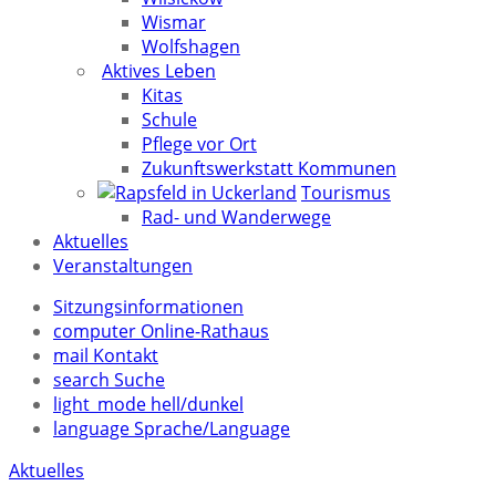
Wismar
Wolfshagen
Aktives Leben
Kitas
Schule
Pflege vor Ort
Zukunftswerkstatt Kommunen
Tourismus
Rad- und Wanderwege
Aktuelles
Veranstaltungen
Sitzungsinformationen
computer
Online-Rathaus
mail
Kontakt
search
Suche
light_mode
hell/dunkel
language
Sprache/Language
Aktuelles