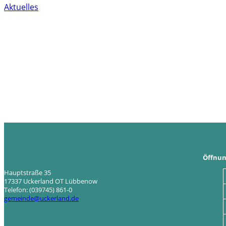
Aktuelles
Öffnun
Hauptstraße 35
17337 Uckerland OT Lübbenow
Telefon: (039745) 861-0
gemeinde@uckerland.de