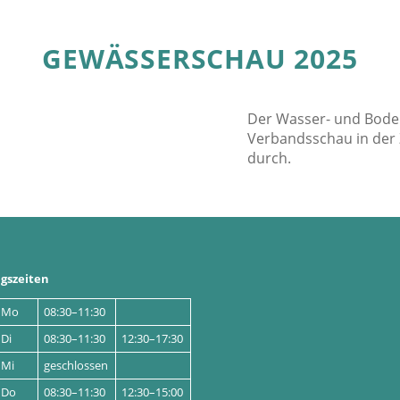
GEWÄSSERSCHAU 2025
Der Wasser- und Boden
Verbandsschau in der Z
durch.
gszeiten
Mo
08:30–11:30
Di
08:30–11:30
12:30–17:30
Mi
geschlossen
Do
08:30–11:30
12:30–15:00