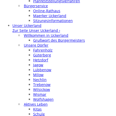
Planfeststellungsverfahren
Bürgerservice
Online-Rathaus
Maerker Uckerland
Sitzungsinformationen
Unser Uckerland
Zur Seite Unser Uckerland ›
Willkommen in Uckerland
Grußwort des Bürgermeisters
Unsere Dörfer
Fahrenholz
Güterberg
Hetzdorf
Jagow
Lübbenow
Milow
Nechlin
Trebenow
Wilsickow
Wismar
Wolfshagen
Aktives Leben
Kitas
Schule