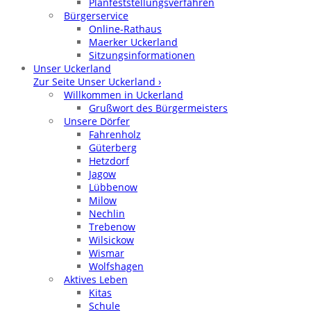
Planfeststellungsverfahren
Bürgerservice
Online-Rathaus
Maerker Uckerland
Sitzungsinformationen
Unser Uckerland
Zur Seite Unser Uckerland ›
Willkommen in Uckerland
Grußwort des Bürgermeisters
Unsere Dörfer
Fahrenholz
Güterberg
Hetzdorf
Jagow
Lübbenow
Milow
Nechlin
Trebenow
Wilsickow
Wismar
Wolfshagen
Aktives Leben
Kitas
Schule