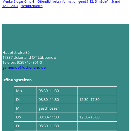
Menke Biogas GmbH – Öffentlichkeitsinformation gemäß 12. BImSchV – Stand
12.12.2024
Herunterladen
Hauptstraße 35
17337 Uckerland OT Lübbenow
Telefon: (039745) 861-0
gemeinde@uckerland.de
Öffnungszeiten
Mo
08:30–11:30
Di
08:30–11:30
12:30–17:30
Mi
geschlossen
Do
08:30–11:30
12:30–15:00
Fr
08:30–11:30