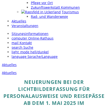
Pflege vor Ort
Zukunftswerkstatt Kommunen
Tourismus
Rad- und Wanderwege
Aktuelles
Veranstaltungen
Sitzungsinformationen
computer
Online-Rathaus
mail
Kontakt
search
Suche
light_mode
hell/dunkel
language
Sprache/Language
Aktuelles
Aktuelles
NEUERUNGEN BEI DER
LICHTBILDERFASSUNG FÜR
PERSONALAUSWEISE UND REISEPÄSSE
AB DEM 1. MAI 2025 IM