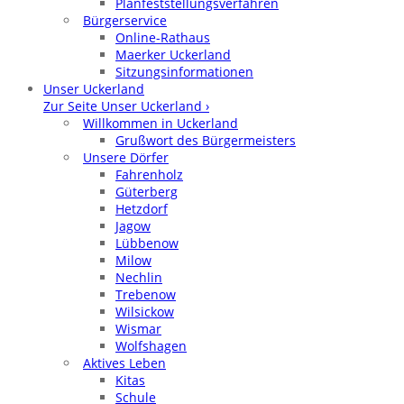
Planfeststellungsverfahren
Bürgerservice
Online-Rathaus
Maerker Uckerland
Sitzungsinformationen
Unser Uckerland
Zur Seite Unser Uckerland ›
Willkommen in Uckerland
Grußwort des Bürgermeisters
Unsere Dörfer
Fahrenholz
Güterberg
Hetzdorf
Jagow
Lübbenow
Milow
Nechlin
Trebenow
Wilsickow
Wismar
Wolfshagen
Aktives Leben
Kitas
Schule