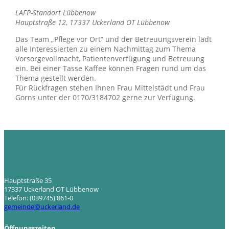
LAFP-Standort Lübbenow
Hauptstraße 12
,
17337
Uckerland OT Lübbenow
Das Team „Pflege vor Ort“ und der Betreuungsverein lädt
alle Interessierten zu einem Nachmittag zum Thema
Vorsorgevollmacht, Patientenverfügung und Betreuung
ein. Bei einer Tasse Kaffee können Fragen rund um das
Thema gestellt werden.
Für Rückfragen stehen Ihnen Frau Mittelstädt und Frau
Gorns unter der 0170/3184702 gerne zur Verfügung.
Hauptstraße 35
17337 Uckerland OT Lübbenow
Telefon: (039745) 861-0
gemeinde@uckerland.de
Öffnungszeiten