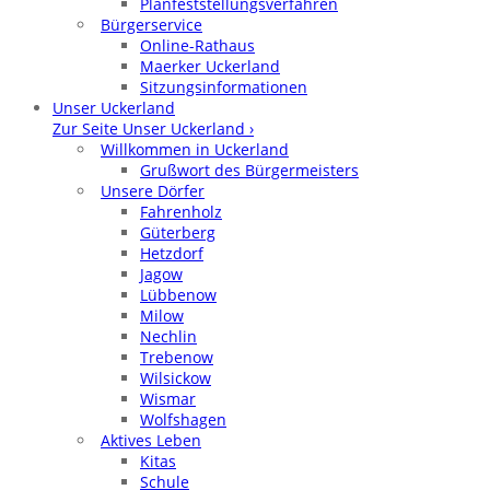
Planfeststellungsverfahren
Bürgerservice
Online-Rathaus
Maerker Uckerland
Sitzungsinformationen
Unser Uckerland
Zur Seite Unser Uckerland ›
Willkommen in Uckerland
Grußwort des Bürgermeisters
Unsere Dörfer
Fahrenholz
Güterberg
Hetzdorf
Jagow
Lübbenow
Milow
Nechlin
Trebenow
Wilsickow
Wismar
Wolfshagen
Aktives Leben
Kitas
Schule